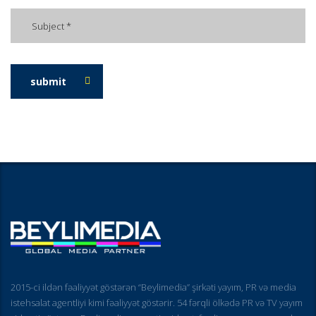
submit
2015-ci ildən fəaliyyət göstərən “Beylimedia” şirkəti yayım, PR və media
istehsalat agentliyi kimi fəaliyyət göstərir. 54 fərqli ölkədə PR və TV yayım