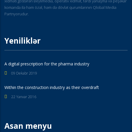
xidməti göstərən Beylimedia, operativ xidmət, fərdi yanaşma və peşəkar
komanda ilə həm özəl, həm də dövlət qurumlarının Qlobal Media
Partnyorudur.
Yeniliklər
A digital prescription for the pharma industry
09 Dekabr 2019
Within the construction industry as their overdraft
22 Yanvar 2016
Asan menyu