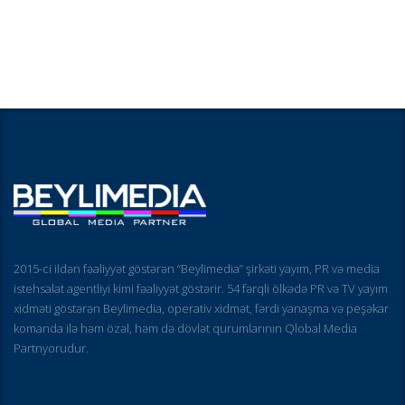
2015-ci ildən fəaliyyət göstərən “Beylimedia” şirkəti yayım, PR və media
istehsalat agentliyi kimi fəaliyyət göstərir. 54 fərqli ölkədə PR və TV yayım
xidməti göstərən Beylimedia, operativ xidmət, fərdi yanaşma və peşəkar
komanda ilə həm özəl, həm də dövlət qurumlarının Qlobal Media
Partnyorudur.