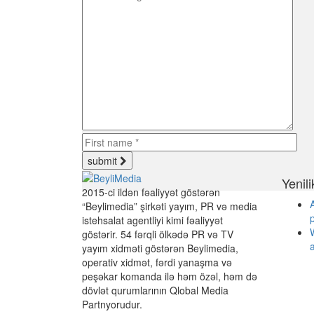
submit
Yenili
2015-ci ildən fəaliyyət göstərən
A
“Beylimedia” şirkəti yayım, PR və media
istehsalat agentliyi kimi fəaliyyət
göstərir. 54 fərqli ölkədə PR və TV
a
yayım xidməti göstərən Beylimedia,
operativ xidmət, fərdi yanaşma və
peşəkar komanda ilə həm özəl, həm də
dövlət qurumlarının Qlobal Media
Partnyorudur.