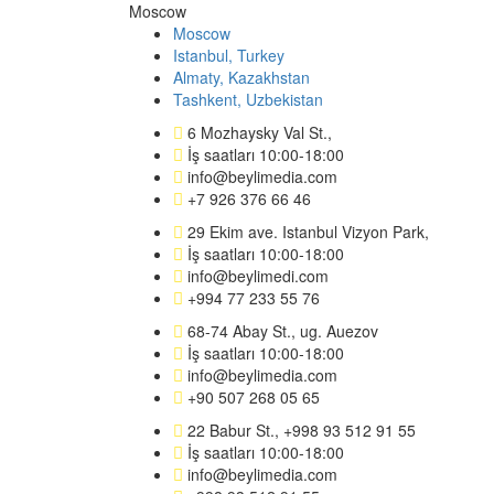
Moscow
Moscow
Istanbul, Turkey
Almaty, Kazakhstan
Tashkent, Uzbekistan
6 Mozhaysky Val St.,
İş saatları 10:00-18:00
info@beylimedia.com
+7 926 376 66 46
29 Ekim ave. Istanbul Vizyon Park,
İş saatları 10:00-18:00
info@beylimedi.com
+994 77 233 55 76
68-74 Abay St., ug. Auezov
İş saatları 10:00-18:00
info@beylimedia.com
+90 507 268 05 65
22 Babur St., +998 93 512 91 55
İş saatları 10:00-18:00
info@beylimedia.com