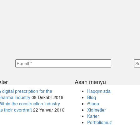
klər
Asan menyu
 digital prescription for the
Haqqımızda
pharma industry
09 Dekabr 2019
Bloq
Within the construction industry
Əlaqə
s their overdraft
22 Yanvar 2016
Xidmətlər
Karier
Portfoliomuz