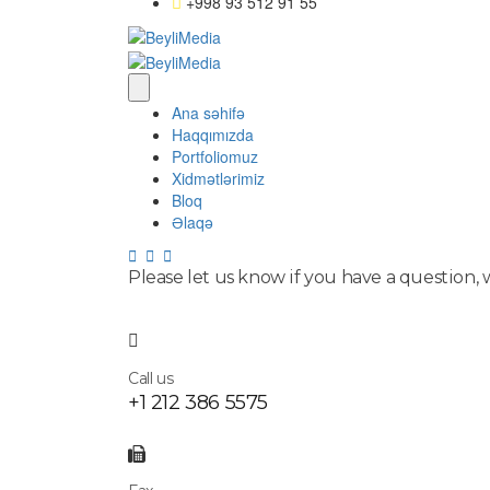
+998 93 512 91 55
Ana səhifə
Haqqımızda
Portfoliomuz
Xidmətlərimiz
Bloq
Əlaqə
Please let us know if you have a question,
Call us
+1 212 386 5575