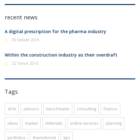
recent news
A digital prescription for the pharma industry
09 Dekabr 2019
Within the construction industry as their overdraft
22 Yanvar 2016
Tags
401k
advisors
benchmarks
consulting
finance
ideas
market
millenials
online services
planning
portfolios
themeforest
tips