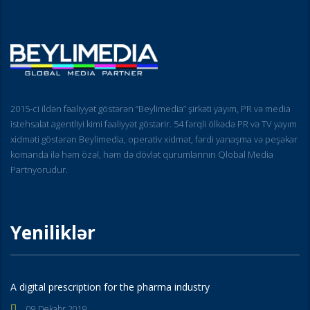
2015-ci ildən fəaliyyət göstərən “Beylimedia” şirkəti yayım, PR və media
istehsalat agentliyi kimi fəaliyyət göstərir. 54 fərqli ölkədə PR və TV yayım
xidməti göstərən Beylimedia, operativ xidmət, fərdi yanaşma və peşəkar
komanda ilə həm özəl, həm də dövlət qurumlarının Qlobal Media
Partnyorudur.
Yeniliklər
A digital prescription for the pharma industry
09 Dekabr 2019