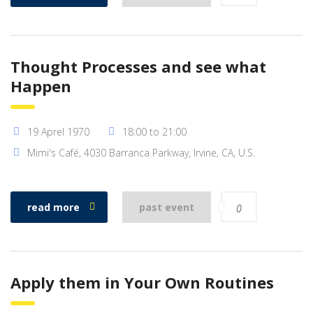
Thought Processes and see what
Happen
19 Aprel 1970
18:00 to 21:00
Mimi's Café, 4030 Barranca Parkway, Irvine, CA, U.S.
read more
past event
0
Apply them in Your Own Routines