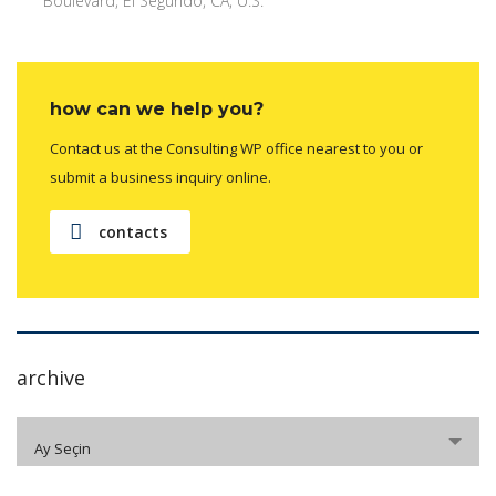
Boulevard, El Segundo, CA, U.S.
how can we help you?
Contact us at the Consulting WP office nearest to you or
submit a business inquiry online.
contacts
archive
archive
Ay Seçin