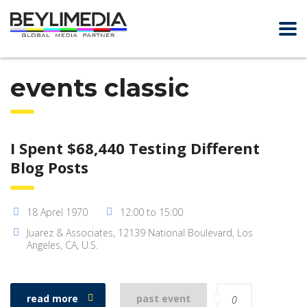
events classic
I Spent $68,440 Testing Different
Blog Posts
18 Aprel 1970
12:00 to 15:00
Juarez & Associates, 12139 National Boulevard, Los
Angeles, CA, U.S.
read more
past event
0