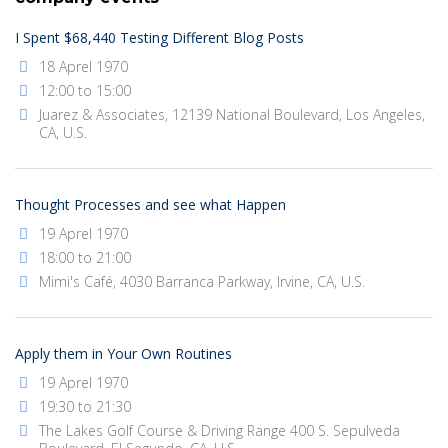
I Spent $68,440 Testing Different Blog Posts
18 Aprel 1970
12:00 to 15:00
Juarez & Associates, 12139 National Boulevard, Los Angeles,
CA, U.S.
Thought Processes and see what Happen
19 Aprel 1970
18:00 to 21:00
Mimi's Café, 4030 Barranca Parkway, Irvine, CA, U.S.
Apply them in Your Own Routines
19 Aprel 1970
19:30 to 21:30
The Lakes Golf Course & Driving Range 400 S. Sepulveda