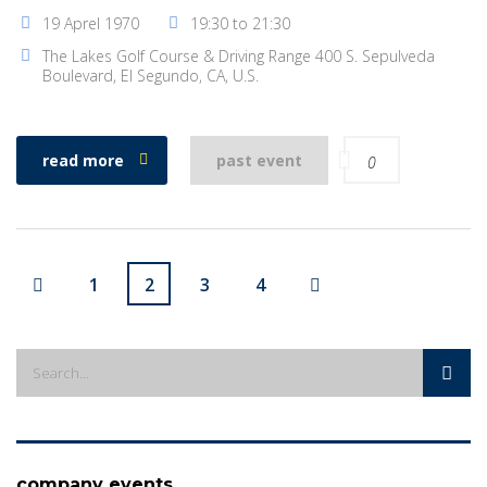
19 Aprel 1970
19:30 to 21:30
The Lakes Golf Course & Driving Range 400 S. Sepulveda
Boulevard, El Segundo, CA, U.S.
read more
past event
0
1
2
3
4
company events