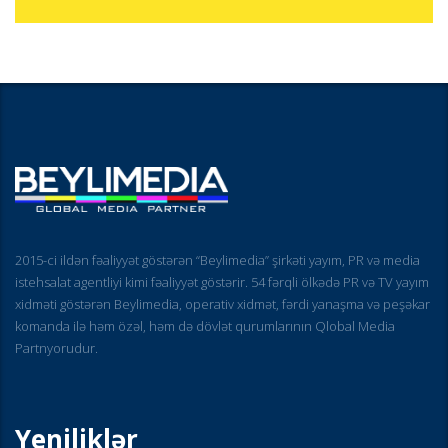
2015-ci ildən fəaliyyət göstərən “Beylimedia” şirkəti yayım, PR və media
istehsalat agentliyi kimi fəaliyyət göstərir. 54 fərqli ölkədə PR və TV yayım
xidməti göstərən Beylimedia, operativ xidmət, fərdi yanaşma və peşəkar
komanda ilə həm özəl, həm də dövlət qurumlarının Qlobal Media
Partnyorudur.
Yeniliklər