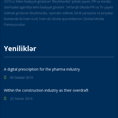
2015-ci ildən fəaliyyət göstərən “Beylimedia” şirkəti yayım, PR və media
istehsalat agentliyi kimi fəaliyyət göstərir. 54 fərqli ölkədə PR və TV yayım
xidməti göstərən Beylimedia, operativ xidmət, fərdi yanaşma və peşəkar
komanda ilə həm özəl, həm də dövlət qurumlarının Qlobal Media
Partnyorudur.
Yeniliklər
A digital prescription for the pharma industry
09 Dekabr 2019
Within the construction industry as their overdraft
22 Yanvar 2016