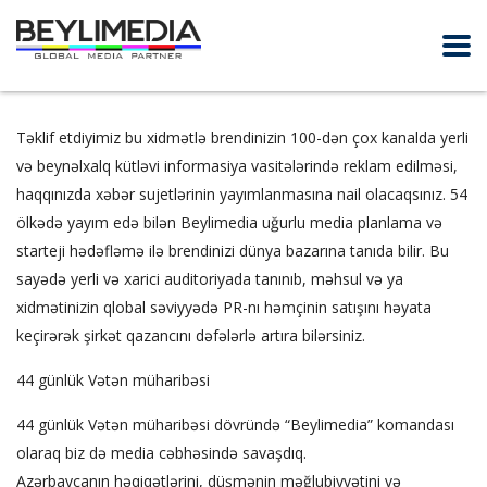
Təklif etdiyimiz bu xidmətlə brendinizin 100-dən çox kanalda yerli
və beynəlxalq kütləvi informasiya vasitələrində reklam edilməsi,
haqqınızda xəbər sujetlərinin yayımlanmasına nail olacaqsınız. 54
ölkədə yayım edə bilən Beylimedia uğurlu media planlama və
starteji hədəfləmə ilə brendinizi dünya bazarına tanıda bilir. Bu
sayədə yerli və xarici auditoriyada tanınıb, məhsul və ya
xidmətinizin qlobal səviyyədə PR-nı həmçinin satışını həyata
keçirərək şirkət qazancını dəfələrlə artıra bilərsiniz.
44 günlük Vətən müharibəsi
44 günlük Vətən müharibəsi dövründə “Beylimedia” komandası
olaraq biz də media cəbhəsində savaşdıq.
Azərbaycanın həqiqətlərini, düşmənin məğlubiyyətini və