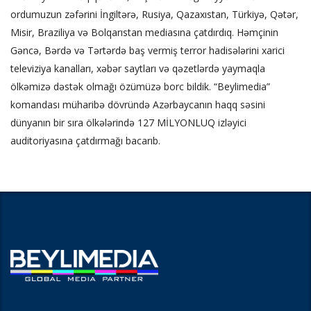
ordumuzun zəfərini İngiltərə, Rusiya, Qazaxıstan, Türkiyə, Qətər,
Misir, Braziliya və Bolqarıstan mediasına çatdırdıq. Həmçinin
Gəncə, Bərdə və Tərtərdə baş vermiş terror hadisələrini xarici
televiziya kanalları, xəbər saytları və qəzetlərdə yaymaqla
ölkəmizə dəstək olmağı özümüzə borc bildik. “Beylimedia”
komandası müharibə dövründə Azərbaycanın haqq səsini
dünyanın bir sıra ölkələrində 127 MİLYONLUQ izləyici
auditoriyasına çatdırmağı bacarıb.