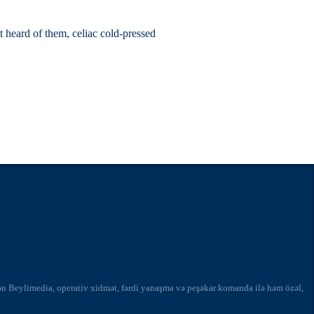
t heard of them, celiac cold-pressed
ərən Beylimedia, operativ xidmət, fərdi yanaşma və peşəkar komanda ilə həm özəl,