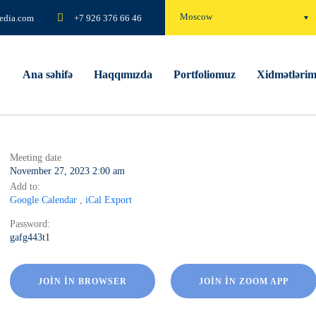
Moscow
edia.com
+7 926 376 66 46
Ana səhifə
Haqqımızda
Portfoliomuz
Xidmətlərim
Meeting date
November 27, 2023 2:00 am
Add to:
Google Calendar
,
iCal Export
Password:
gafg443t1
JOIN IN BROWSER
JOIN IN ZOOM APP