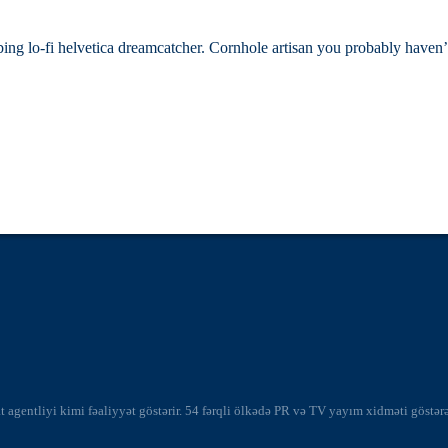
nbing lo-fi helvetica dreamcatcher. Cornhole artisan you probably haven’
at agentliyi kimi fəaliyyət göstərir. 54 fərqli ölkədə PR və TV yayım xidməti göst