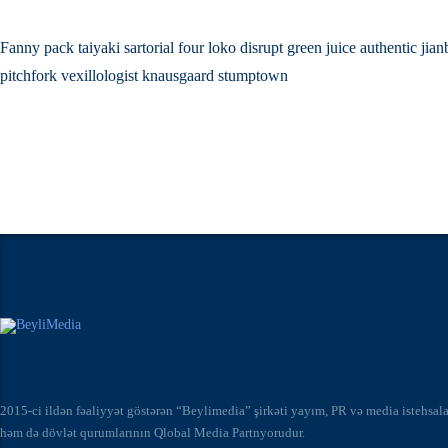
Fanny pack taiyaki sartorial four loko disrupt green juice authentic jia
pitchfork vexillologist knausgaard stumptown
2015-ci ildən fəaliyyət göstərən “Beylimedia” şirkəti yayım, PR və media istehsal
həm də dövlət qurumlarının Qlobal Media Partnyorudur.