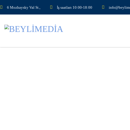
6 Mozhaysky Val St.,
İş saatları 10:00-18:00
info@beylim