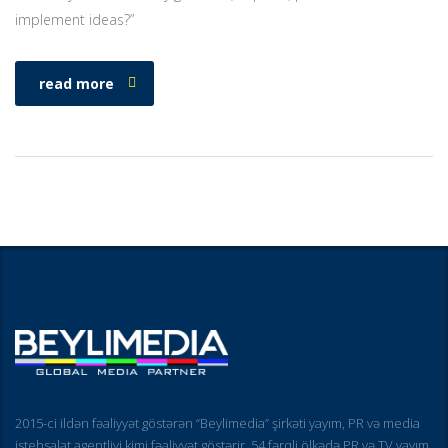
implement ideas?”
read more
2015-ci ildən fəaliyyət göstərən “Beylimedia” şirkəti yayım, PR və media
istehsalat agentliyi kimi fəaliyyət göstərir. 54 fərqli ölkədə PR və TV yayım