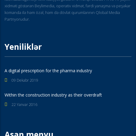
xidməti göstərən Beylimedia, operativ xidmət, fərdi yanaşma və peşəkar
komanda ilə həm özəl, həm də dövlət qurumlarının Qlobal Media
Partnyorudur.
Yeniliklər
A digital prescription for the pharma industry
09 Dekabr 2019
Within the construction industry as their overdraft
22 Yanvar 2016
Asan menyu