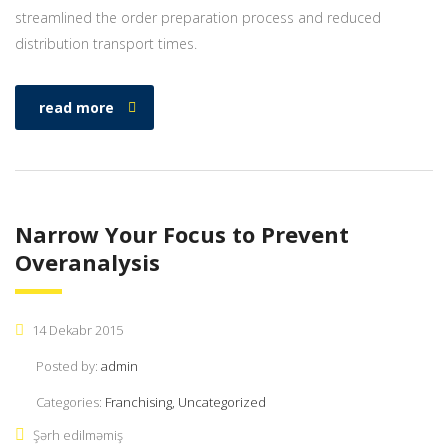
streamlined the order preparation process and reduced
distribution transport times.
read more
Narrow Your Focus to Prevent
Overanalysis
14 Dekabr 2015
Posted by:
admin
Categories:
Franchising, Uncategorized
Şərh edilməmiş