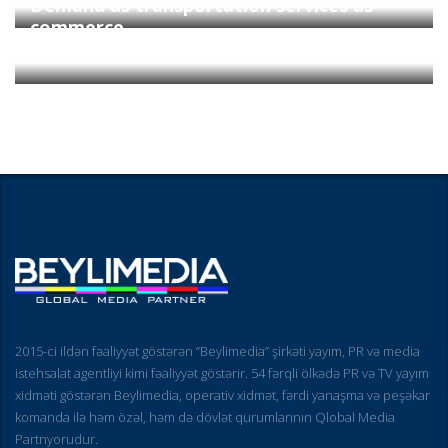
Demand as transportation services as
commerce
Surface Transport & Logistics
2015-ci ildən fəaliyyət göstərən “Beylimedia” şirkəti yayım, PR və media
istehsalat agentliyi kimi fəaliyyət göstərir. 54 fərqli ölkədə PR və TV yayım
xidməti göstərən Beylimedia, operativ xidmət, fərdi yanaşma və peşəkar
komanda ilə həm özəl, həm də dövlət qurumlarının Qlobal Media
Partnyorudur.