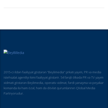
2015-ci ildən fəaliyyət göstərən “Beylimedia” şirkəti yayım, PR və media
istehsalat agentliyi kimi fəaliyyət göstərir. 54 fərqli ölkədə PR və TV yayım
xidməti göstərən Beylimedia, operativ xidmət, fərdi yanaşma və peşəkar
komanda ilə həm özəl, həm də dövlət qurumlarının Qlobal Media
Partnyorudur.