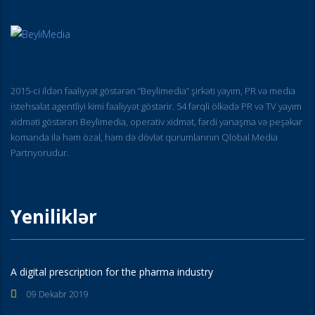
2015-ci ildən fəaliyyət göstərən “Beylimedia” şirkəti yayım, PR və media
istehsalat agentliyi kimi fəaliyyət göstərir. 54 fərqli ölkədə PR və TV yayım
xidməti göstərən Beylimedia, operativ xidmət, fərdi yanaşma və peşəkar
komanda ilə həm özəl, həm də dövlət qurumlarının Qlobal Media
Partnyorudur.
Yeniliklər
A digital prescription for the pharma industry
09 Dekabr 2019