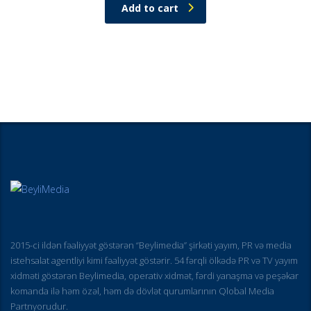
Add to cart
2015-ci ildən fəaliyyət göstərən “Beylimedia” şirkəti yayım, PR və media
istehsalat agentliyi kimi fəaliyyət göstərir. 54 fərqli ölkədə PR və TV yayım
xidməti göstərən Beylimedia, operativ xidmət, fərdi yanaşma və peşəkar
komanda ilə həm özəl, həm də dövlət qurumlarının Qlobal Media
Partnyorudur.