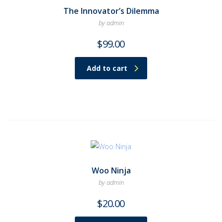
The Innovator’s Dilemma
by admin
$
99.00
Add to cart
Woo Ninja
by admin
$
20.00