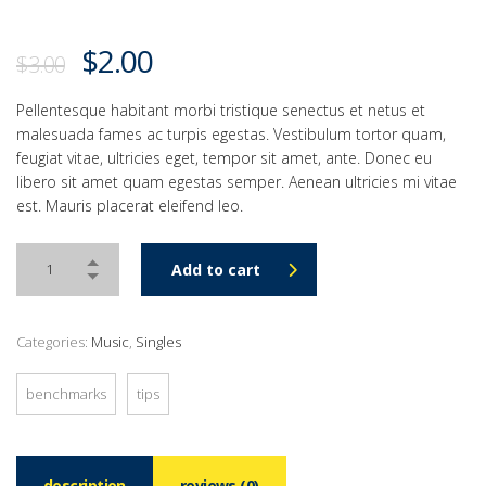
Original
Current
$
2.00
$
3.00
price
price
Pellentesque habitant morbi tristique senectus et netus et
was:
is:
malesuada fames ac turpis egestas. Vestibulum tortor quam,
$3.00.
$2.00.
feugiat vitae, ultricies eget, tempor sit amet, ante. Donec eu
libero sit amet quam egestas semper. Aenean ultricies mi vitae
est. Mauris placerat eleifend leo.
Add to cart
Categories:
Music
,
Singles
benchmarks
tips
description
reviews (0)